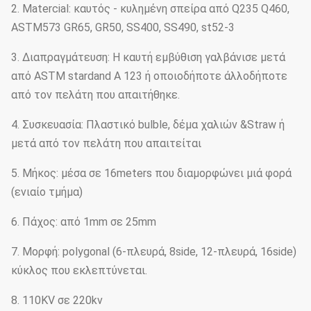
2. Matercial: καυτός - κυλημένη σπείρα από Q235 Q460,
ASTM573 GR65, GR50, SS400, SS490, st52-3
3. Διαπραγμάτευση: Η καυτή εμβύθιση γαλβάνισε μετά
από ASTM stardand Α 123 ή οποιοδήποτε άλλοδήποτε
από τον πελάτη που απαιτήθηκε.
4. Συσκευασία: Πλαστικό bulble, δέμα χαλιών &Straw ή
μετά από τον πελάτη που απαιτείται
5. Μήκος: μέσα σε 16meters που διαμορφώνει μιά φορά
(ενιαίο τμήμα)
6. Πάχος: από 1mm σε 25mm
7. Μορφή: polygonal (6-πλευρά, 8side, 12-πλευρά, 16side)
κύκλος που εκλεπτύνεται.
8. 110KV σε 220kv