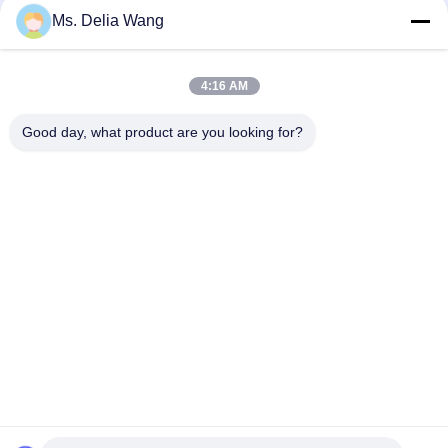
Ms. Delia Wang
4:16 AM
Good day, what product are you looking for?
Προηγούμενη Ανάρτηση
Επόμενη Ανάρτηση
Αρχική Σελίδα
Προϊόντα
Σχετικά Με Εμάς
Γύρος Εργοστασίων
Ποιοτικός Έλεγχος
Επαφή
Ζητήστε Ένα Απόσπασμα
Tel: 86-510-87846084
E-mail: delia@yin-he.com