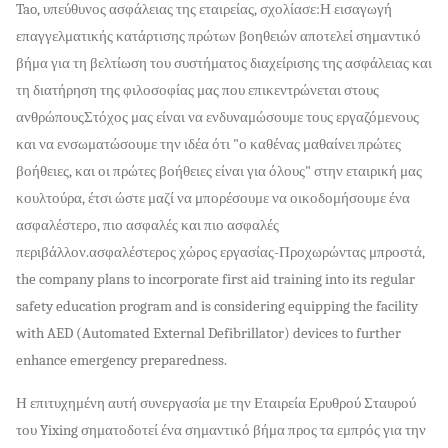
Tao, υπεύθυνος ασφάλειας της εταιρείας, σχολίασε:Η εισαγωγή
επαγγελματικής κατάρτισης πρώτων βοηθειών αποτελεί σημαντικό
βήμα για τη βελτίωση του συστήματος διαχείρισης της ασφάλειας και
τη διατήρηση της φιλοσοφίας μας που επικεντρώνεται στους
ανθρώπουςΣτόχος μας είναι να ενδυναμώσουμε τους εργαζόμενους
και να ενσωματώσουμε την ιδέα ότι "ο καθένας μαθαίνει πρώτες
βοήθειες, και οι πρώτες βοήθειες είναι για όλους" στην εταιρική μας
κουλτούρα, έτσι ώστε μαζί να μπορέσουμε να οικοδομήσουμε ένα
ασφαλέστερο, πιο ασφαλές και πιο ασφαλές
περιβάλλον.ασφαλέστερος χώρος εργασίας-Προχωρώντας μπροστά,
the company plans to incorporate first aid training into its regular
safety education program and is considering equipping the facility
with AED (Automated External Defibrillator) devices to further
enhance emergency preparedness.
Η επιτυχημένη αυτή συνεργασία με την Εταιρεία Ερυθρού Σταυρού
του Yixing σηματοδοτεί ένα σημαντικό βήμα προς τα εμπρός για την