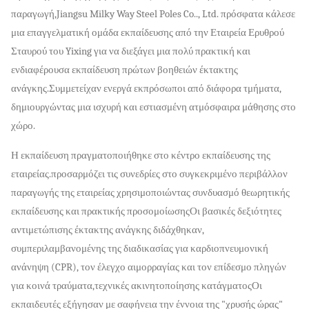
παραγωγή,Jiangsu Milky Way Steel Poles Co.., Ltd. πρόσφατα κάλεσε
μια επαγγελματική ομάδα εκπαίδευσης από την Εταιρεία Ερυθρού
Σταυρού του Yixing για να διεξάγει μια πολύ πρακτική και
ενδιαφέρουσα εκπαίδευση πρώτων βοηθειών έκτακτης
ανάγκης.Συμμετείχαν ενεργά εκπρόσωποι από διάφορα τμήματα,
δημιουργώντας μια ισχυρή και εστιασμένη ατμόσφαιρα μάθησης στο
χώρο.
Η εκπαίδευση πραγματοποιήθηκε στο κέντρο εκπαίδευσης της
εταιρείας.προσαρμόζει τις συνεδρίες στο συγκεκριμένο περιβάλλον
παραγωγής της εταιρείας χρησιμοποιώντας συνδυασμό θεωρητικής
εκπαίδευσης και πρακτικής προσομοίωσηςΟι βασικές δεξιότητες
αντιμετώπισης έκτακτης ανάγκης διδάχθηκαν,
συμπεριλαμβανομένης της διαδικασίας για καρδιοπνευμονική
ανάνηψη (CPR), τον έλεγχο αιμορραγίας και τον επίδεσμο πληγών
για κοινά τραύματα,τεχνικές ακινητοποίησης κατάγματοςΟι
εκπαιδευτές εξήγησαν με σαφήνεια την έννοια της "χρυσής ώρας"