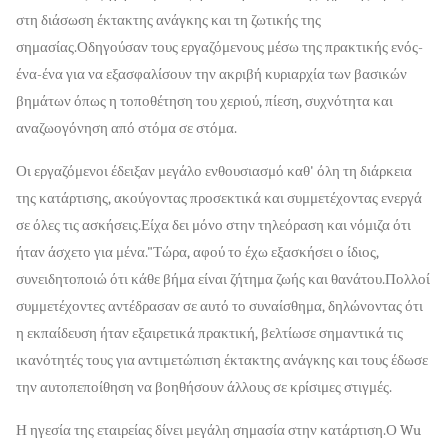
στη διάσωση έκτακτης ανάγκης και τη ζωτικής της
σημασίας.Οδηγούσαν τους εργαζόμενους μέσω της πρακτικής ενός-
ένα-ένα για να εξασφαλίσουν την ακριβή κυριαρχία των βασικών
βημάτων όπως η τοποθέτηση του χεριού, πίεση, συχνότητα και
αναζωογόνηση από στόμα σε στόμα.
Οι εργαζόμενοι έδειξαν μεγάλο ενθουσιασμό καθ' όλη τη διάρκεια
της κατάρτισης, ακούγοντας προσεκτικά και συμμετέχοντας ενεργά
σε όλες τις ασκήσεις.Είχα δει μόνο στην τηλεόραση και νόμιζα ότι
ήταν άσχετο για μένα."Τώρα, αφού το έχω εξασκήσει ο ίδιος,
συνειδητοποιώ ότι κάθε βήμα είναι ζήτημα ζωής και θανάτου.Πολλοί
συμμετέχοντες αντέδρασαν σε αυτό το συναίσθημα, δηλώνοντας ότι
η εκπαίδευση ήταν εξαιρετικά πρακτική, βελτίωσε σημαντικά τις
ικανότητές τους για αντιμετώπιση έκτακτης ανάγκης και τους έδωσε
την αυτοπεποίθηση να βοηθήσουν άλλους σε κρίσιμες στιγμές.
Η ηγεσία της εταιρείας δίνει μεγάλη σημασία στην κατάρτιση.Ο Wu