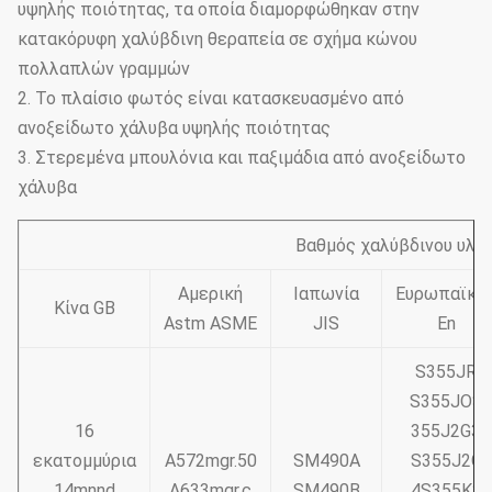
υψηλής ποιότητας, τα οποία διαμορφώθηκαν στην
κατακόρυφη χαλύβδινη θεραπεία σε σχήμα κώνου
πολλαπλών γραμμών
2. Το πλαίσιο φωτός είναι κατασκευασμένο από
ανοξείδωτο χάλυβα υψηλής ποιότητας
3. Στερεμένα μπουλόνια και παξιμάδια από ανοξείδωτο
χάλυβα
Βαθμός χαλύβδινου υλικ
Αμερική
Ιαπωνία
Ευρωπαϊκό
Κίνα GB
Astm ASME
JIS
En
S355JR
S355JOS
16
355J2G3
εκατομμύρια
A572mgr.50
SM490A
S355J2G
14mnnd
A633mgr.c
SM490B
4S355K2