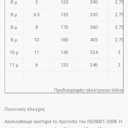
8 μ.
5
120
290
2.75
8 μ.
6.5
130
330
2.75
8 μ.
8
170
360
2.75
8 μ.
10
180
405
2.75
10 μ.
11
145
334
3
11 μ.
6
120
246
3
Προδιαγραφές ηλεκτρικού πόλου σ
11,8
5
150
355
3
Ποιοτικός έλεγχος
εκατ.
Ακολουθούμε αυστηρά το πρότυπο του ISO9001-2008. Η
11,8
6.5
180
400
3