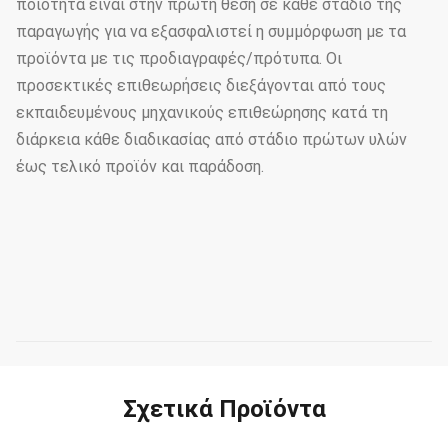
ποιότητα είναι στην πρώτη θέση σε κάθε στάδιο της
εκατ.
παραγωγής για να εξασφαλιστεί η συμμόρφωση με τα
11,8
προϊόντα με τις προδιαγραφές/πρότυπα. Οι
8
190
440
3
εκατ.
προσεκτικές επιθεωρήσεις διεξάγονται από τους
εκπαιδευμένους μηχανικούς επιθεώρησης κατά τη
11,8
10
190
450
3.5
διάρκεια κάθε διαδικασίας από στάδιο πρώτων υλών
εκατ.
έως τελικό προϊόν και παράδοση.
11,8
12.5
220
500
3.5
εκατ.
11,8
16
230
560
3.5
εκατ.
11,8
20
240
585
4
εκατ.
Σχετικά Προϊόντα
11,8
25
260
655
4
εκατ.