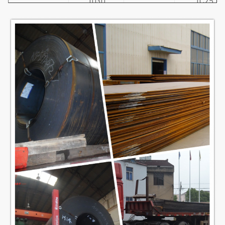
1030
1C25
30
S35C
1035
1C30
35
S38C
1040
1C35
40
S40C
1045
1C40
45
S43C
1050
1C45
50
S45C
1055
1C50
55
S48C
1053
1C55
50mn
S50C
2C50
S53C
S55C
S58C
SWRH52B