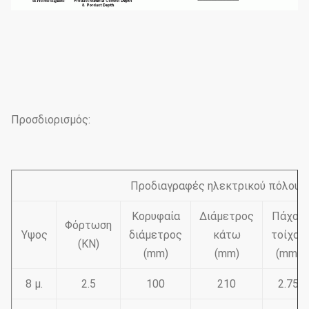
Προσδιορισμός:
Προδιαγραφές ηλεκτρικού πόλου σ
Κορυφαία
Διάμετρος
Πάχος
Φόρτωση
Υψος
διάμετρος
κάτω
τοίχου
(KN)
(mm)
(mm)
(mm)
8 μ.
2.5
100
210
2.75