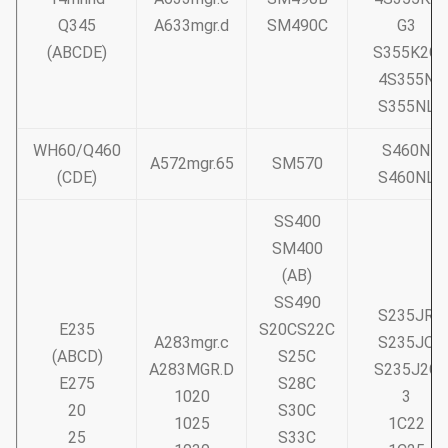
Q345
A633mgr.d
SM490C
G3
(ABCDE)
S355K2G
4S355N
S355NL
WH60/Q460
S460N
A572mgr.65
SM570
(CDE)
S460NL
SS400
SM400
(AB)
SS490
S235JR
Ε235
S20CS22C
A283mgr.c
S235JO
(ABCD)
S25C
A283MGR.D
S235J2G
Ε275
S28C
1020
3
20
S30C
1025
1C22
25
S33C