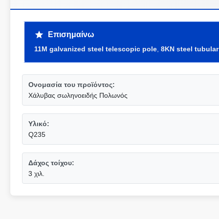
Επισημαίνω
11M galvanized steel telescopic pole
,
8KN steel tubular
Ονομασία του προϊόντος:
Χάλυβας σωληνοειδής Πολωνός
Υλικό:
Q235
Δάχος τοίχου:
3 χιλ.