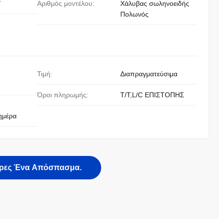
/
Αριθμός μοντέλου:
Χάλυβας σωληνοειδής
Πολωνός
Τιμή:
Διαπραγματεύσιμα
Όροι πληρωμής:
T/T,L/C ΕΠΙΣΤΟΠΗΣ
ημέρα
ρες Ένα Απόσπασμα.