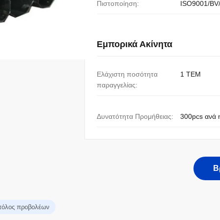
Πιστοποίηση:
ISO9001/BV
Εμπορικά Ακίνητα
Ελάχιστη ποσότητα
1 ΤΕΜ
παραγγελίας:
Δυνατότητα Προμήθειας:
300pcs ανά 
Β
πόλος προβολέων