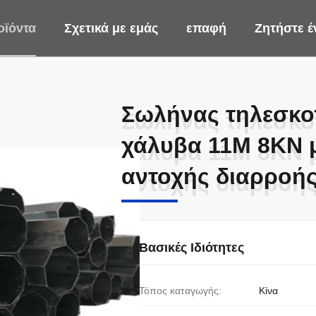
οϊόντα
Σχετικά με εμάς
επαφή
Ζητήστε 
Σωλήνας τηλεσκο
Σωλήνας τηλεσκο
χάλυβα 11M 8KN μ
χάλυβα 11M 8KN μ
αντοχής διαρροή
αντοχής διαρροή
Βασικές Ιδιότητες
Τόπος καταγωγής:
Κίνα