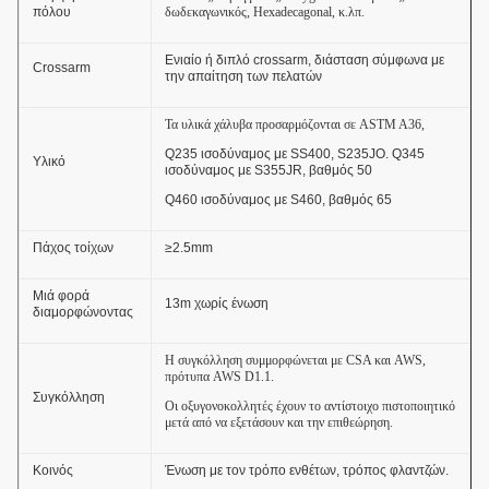
πόλου
δωδεκαγωνικός, Hexadecagonal, κ.λπ.
Ενιαίο ή διπλό crossarm, διάσταση σύμφωνα με
Crossarm
την απαίτηση των πελατών
Τα υλικά χάλυβα προσαρμόζονται σε ASTM A36,
Q235 ισοδύναμος με SS400, S235JO. Q345
Υλικό
ισοδύναμος με S355JR, βαθμός 50
Q460 ισοδύναμος με S460, βαθμός 65
Πάχος τοίχων
≥2.5mm
Μιά φορά
13m χωρίς ένωση
διαμορφώνοντας
Η συγκόλληση συμμορφώνεται με CSA και AWS,
πρότυπα AWS D1.1.
Συγκόλληση
Οι οξυγονοκολλητές έχουν το αντίστοιχο πιστοποιητικό
μετά από να εξετάσουν και την επιθεώρηση.
Κοινός
Ένωση με τον τρόπο ενθέτων, τρόπος φλαντζών.