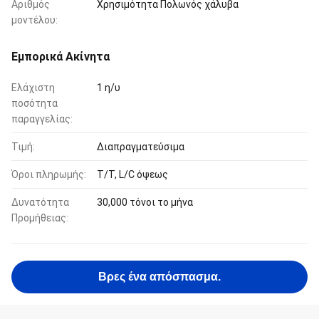
Αριθμός
Χρησιμότητα Πολωνός χάλυβα
μοντέλου:
Εμπορικά Ακίνητα
Ελάχιστη
1 η/υ
ποσότητα
παραγγελίας:
Τιμή:
Διαπραγματεύσιμα
Όροι πληρωμής:
T/T, L/C όψεως
Δυνατότητα
30,000 τόνοι το μήνα
Προμήθειας:
Βρες ένα απόσπασμα.