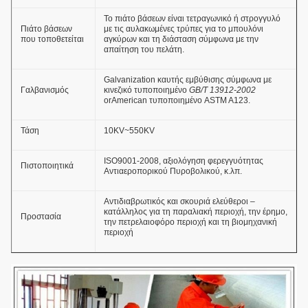
Το πιάτο βάσεων είναι τετραγωνικό ή στρογγυλό
Πιάτο βάσεων
με τις αυλακωμένες τρύπες για το μπουλόνι
που τοποθετείται
αγκύρων και τη διάσταση σύμφωνα με την
απαίτηση του πελάτη.
Galvanization καυτής εμβύθισης σύμφωνα με
Γαλβανισμός
κινεζικό τυποποιημένο
GB/T 13912-2002
orAmerican τυποποιημένο ASTM A123.
Τάση
10KV~550KV
ISO9001-2008, αξιολόγηση φερεγγυότητας
Πιστοποιητικά
Αντιαεροπορικού Πυροβολικού, κ.λπ.
Αντιδιαβρωτικός και σκουριά ελεύθεροι –
κατάλληλος για τη παραλιακή περιοχή, την έρημο,
Προστασία
την πετρελαιοφόρο περιοχή και τη βιομηχανική
περιοχή