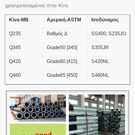
χρησιμοποιημένος στην Κίνα.
Κίνα-ΜΒ
Αμερική-ASTM
Ισοδύναμος
Q235
Βαθμός Δ
SS400, S235JO
Q345
Grade50 [345]
S355JR
Q420
Grade60 [415]
S420NL
Q460
Grade65 [450]
S460NL