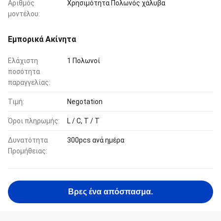
Αριθμός
Χρησιμότητα Πολωνός χάλυβα
μοντέλου:
Εμπορικά Ακίνητα
Ελάχιστη
1 Πολωνοί
ποσότητα
παραγγελίας:
Τιμή:
Negotation
Όροι πληρωμής:
L / C, T / T
Δυνατότητα
300pcs ανά ημέρα
Προμήθειας:
Βρες ένα απόσπασμα.