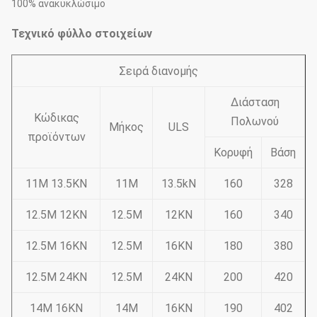
100% ανακυκλώσιμο
Τεχνικό φύλλο στοιχείων
Σειρά διανομής
Διάσταση
Κώδικας
Πολωνού
Μήκος
ULS
προϊόντων
Κορυφή
Βάση
11M 13.5KN
11M
13.5kN
160
328
12.5M 12KN
12.5M
12KN
160
340
12.5M 16KN
12.5M
16KN
180
380
12.5M 24KN
12.5M
24KN
200
420
14M 16KN
14M
16KN
190
402