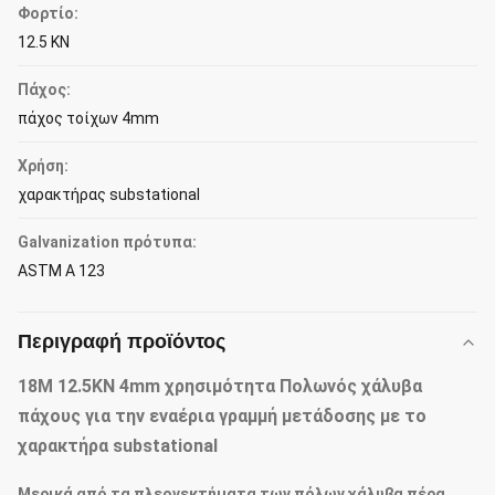
Φορτίο:
12.5 KN
Πάχος:
πάχος τοίχων 4mm
Χρήση:
χαρακτήρας substational
Galvanization πρότυπα:
ASTM Α 123
Περιγραφή προϊόντος
18M 12.5KN 4mm χρησιμότητα Πολωνός χάλυβα
πάχους για την εναέρια γραμμή μετάδοσης με το
χαρακτήρα substational
Μερικά από τα πλεονεκτήματα των πόλων χάλυβα πέρα