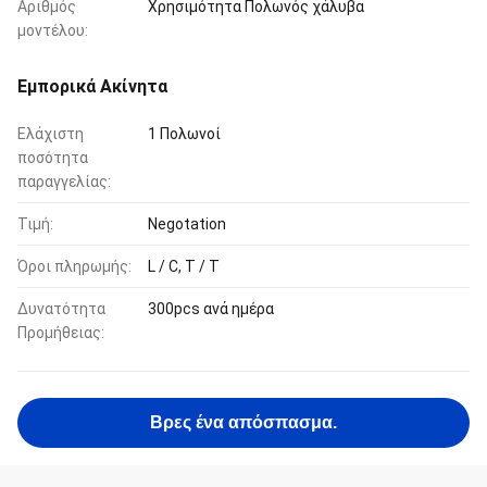
Αριθμός
Χρησιμότητα Πολωνός χάλυβα
μοντέλου:
Εμπορικά Ακίνητα
Ελάχιστη
1 Πολωνοί
ποσότητα
παραγγελίας:
Τιμή:
Negotation
Όροι πληρωμής:
L / C, T / T
Δυνατότητα
300pcs ανά ημέρα
Προμήθειας:
Βρες ένα απόσπασμα.