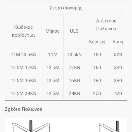
Σειρά διανομής
Διάσταση
Κώδικας
Πολωνού
Μήκος
ULS
προϊόντων
Κορυφή
Βάση
11M 13.5KN
11M
13.5kN
160
328
12.5M 12KN
12.5M
12KN
160
340
12.5M 16KN
12.5M
16KN
180
380
12.5M 24KN
12.5M
24KN
200
420
Σχέδιο Πολωνού