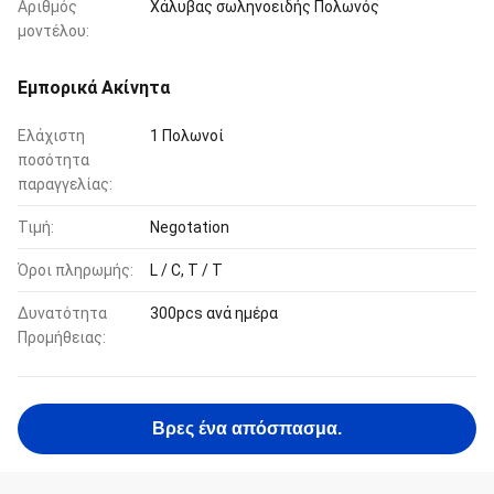
Αριθμός
Χάλυβας σωληνοειδής Πολωνός
μοντέλου:
Εμπορικά Ακίνητα
Ελάχιστη
1 Πολωνοί
ποσότητα
παραγγελίας:
Τιμή:
Negotation
Όροι πληρωμής:
L / C, T / T
Δυνατότητα
300pcs ανά ημέρα
Προμήθειας:
Βρες ένα απόσπασμα.