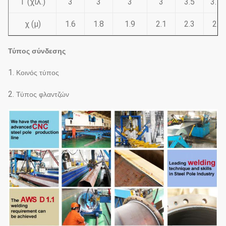
Τ (χιλ.)
3
3
3
3
3.5
3.75
χ (μ)
1.6
1.8
1.9
2.1
2.3
2.6
Τύπος σύνδεσης
1.
Κοινός τύπος
2.
Τύπος φλαντζών