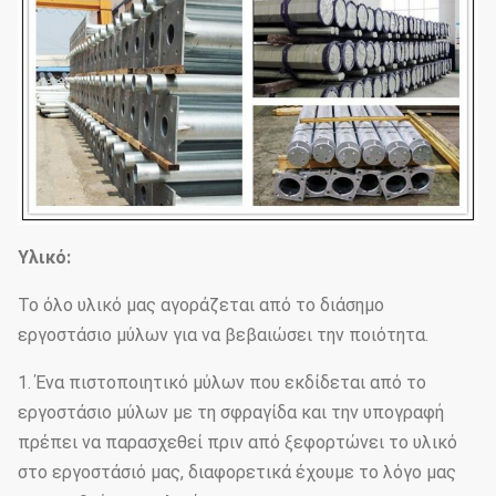
επίστρωμα, χρωματίζοντας τα
→Packages
→Recalibration →Thread
Οι πόλοι μας ως κανονική κάλυψη από το δέμα χαλιών ή
αχύρου στην κορυφή και το κατώτατο σημείο, εν πάση
περιπτώσει μπορούν επίσης ακολουθώντας από τον πελάτη
Συσκευασίες
που απαιτείται, κάθε 40HC ή OT μπορεί φορτώνοντας πόσα
PC υπολογισμός θα βασίσουν στην προδιαγραφή και τα
στοιχεία πελατών πραγματικά.
Το μέγεθος και οι μορφές είναι veriable σύμφωνα με το
Ύφος
αίτημα πελατών
Υλικό:
Το όλο υλικό μας αγοράζεται από το διάσημο
εργοστάσιο μύλων για να βεβαιώσει την ποιότητα.
1. Ένα πιστοποιητικό μύλων που εκδίδεται από το
εργοστάσιο μύλων με τη σφραγίδα και την υπογραφή
πρέπει να παρασχεθεί πριν από ξεφορτώνει το υλικό
στο εργοστάσιό μας, διαφορετικά έχουμε το λόγο μας