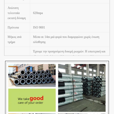
Ανώτατη
τελευταία
620mpa
εκτατή δύναμη
Πρότυπα
ISO 9001
Μήκος ανά
Μέσα σε 14m μιά φορά που διαμορφώνει χωρίς ένωση
τμήμα
ολίσθησης
Έχουμε την προηγούμενη δοκιμή ρωγμών. Η εσωτερική και
εξωτερική διπλή συγκόλληση καθιστά τη συγκόλληση
όμορφη στη μορφή
Συγκόλληση
Πρότυπα συγκόλλησης: AWS (αμερικανική κοινωνία
συγκόλλησης) Δ 1.1
Πάχος
1 χιλ. σε 30 χιλ.
Η υλική δοκιμή
→ →Molding
ή κάμπτοντας
→Welidng
(διαμήκες)
→Dimension
Cuttingj Rew ελέγχει ότι
Διαδικασία
→Flange το →Calibration →
διάτρυσης συγκόλλησης
παραγωγής
→Hole
Deburr το
→Galvanization
ή κονιοποιεί το