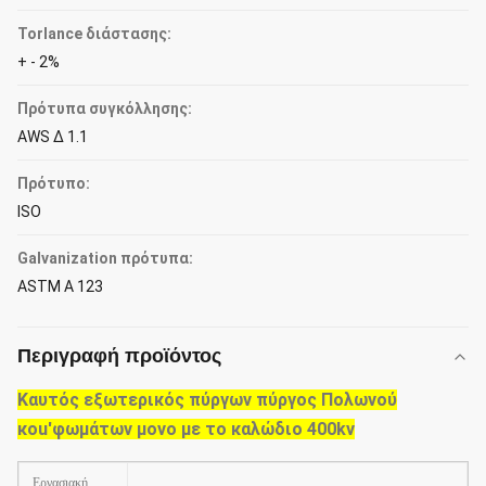
Torlance διάστασης:
+ - 2%
Πρότυπα συγκόλλησης:
AWS Δ 1.1
Πρότυπο:
ISO
Galvanization πρότυπα:
ASTM Α 123
Περιγραφή προϊόντος
Καυτός εξωτερικός πύργων πύργος Πολωνού
κοu'φωμάτων μονο με το καλώδιο 400kv
Εργασιακή