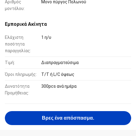
Αριθμός
Μονο πύργος Πολωνού
μοντέλου:
Εμπορικά Ακίνητα
Ελάχιστη
1 η/υ
ποσότητα
παραγγελίας:
Τιμή:
Διαπραγματεύσιμα
Όροι πληρωμής:
T/T ή L/C όψεως
Δυνατότητα
300pcs ανά ημέρα
Προμήθειας:
Βρες ένα απόσπασμα.