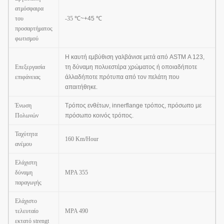
ατμόσφαιρα
του
-35
℃~+45 ℃
προσαρτήματος
φωτισμού
Η καυτή εμβύθιση γαλβάνισε μετά από ASTM Α 123,
Επεξεργασία
τη δύναμη πολυεστέρα χρώματος ή οποιαδήποτε
επιφάνειας
άλλαδήποτε πρότυπα από τον πελάτη που
απαιτήθηκε.
Ένωση
Τρόπος ενθέτων, innerflange τρόπος, πρόσωπο με
Πολωνών
πρόσωπο κοινός τρόπος.
Ταχύτητα
160 Km/Hour
ανέμου
Ελάχιστη
δύναμη
MPA 355
παραγωγής
Ελάχιστο
τελευταίο
MPA 490
εκτατό strengt